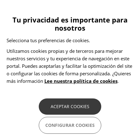
Ir
ES
CA
Inicio
Contacto
al
Toggle
contenido
navigation
Tu privacidad es importante para
principal
nosotros
Contacto
Selecciona tus preferencias de cookies.
Utilizamos cookies propias y de terceros para mejorar
nuestros servicios y tu experiencia de navegación en este
Nombre
*
portal. Puedes aceptarlas y facilitar la optimización del site
o configurar las cookies de forma personalizada. ¿Quieres
más información
Lee nuestra política de cookies
.
Correo electrónico
*
ACEPTAR COOKIES
Mensaje
*
CONFIGURAR COOKIES