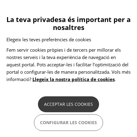
Vés
ES
CA
Inici
Avís legal i Política de privacitat
al
Toggle
contingut
navigation
La teva privadesa és important per a
nosaltres
Avís legal i Política de
Elegeix les teves preferències de cookies
privacitat
Fem servir cookies pròpies i de tercers per millorar els
nostres serveis i la teva experiència de navegació en
aquest portal. Pots acceptar-les i facilitar l’optimització del
portal o configurar-les de manera personalitzada. Vols més
Fundació Germà Benito Menni es compromet a protegir la
seva privacitat i la tecnologia de desenvolupament que li
informació?
Llegeix la nostra política de cookies
.
proporcioni l'experiència en línia més potent i segura.
Aquesta Declaració de privadesa és vàlida pel lloc web de
Fundació Germà Benito Menni i regula la recollida de dades
i el seu ús. Utilitzant el lloc web Fundació Germà Benito
ACCEPTAR LES COOKIES
Menni, consentiu a les pràctiques utilitzades en relació a les
dades que es descriuen en aquesta declaració.
CONFIGURAR LES COOKIES
RECOLLIDA DE DADES PERSONALS